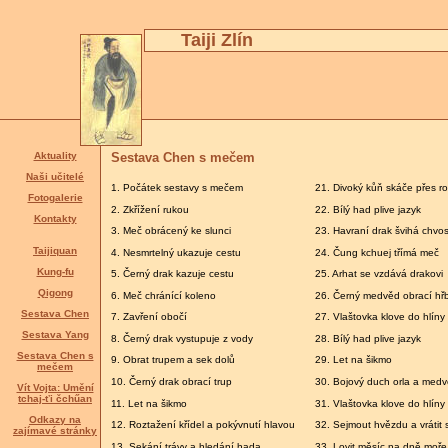
Taiji Zlín
Aktuality
Sestava Chen s mečem
Naši učitelé
1. Počátek sestavy s mečem
21. Divoký kůň skáče přes ro
Fotogalerie
2. Zkřížení rukou
22. Bílý had plive jazyk
Kontakty
3. Meč obrácený ke slunci
23. Havraní drak švihá chvos
Taijiquan
4. Nesmrtelný ukazuje cestu
24. Čung kchuej třímá meč
Kung-fu
5. Černý drak kazuje cestu
25. Arhat se vzdává drakovi
Qigong
6. Meč chránící koleno
26. Černý medvěd obrací hř
Sestava Chen
7. Zavření obočí
27. Vlaštovka klove do hlíny
Sestava Yang
8. Černý drak vystupuje z vody
28. Bílý had plive jazyk
Sestava Chen s
9. Obrat trupem a sek dolů
29. Let na šikmo
mečem
10. Černý drak obrací trup
30. Bojový duch orla a med
Vít Vojta: Umění
tchaj-ťi čchűan
11. Let na šikmo
31. Vlaštovka klove do hlíny
Odkazy na
12. Roztažení křídel a pokývnutí hlavou
32. Sejmout hvězdu a vrátit 
zajímavé stránky
13. Sekání trávy a hledání hada
33. Lovit měsíc na dně moře