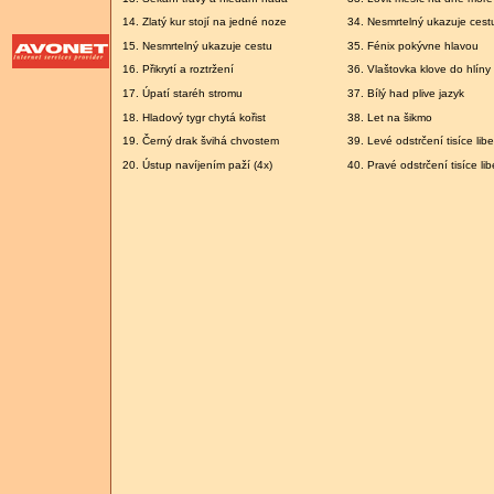
14. Zlatý kur stojí na jedné noze
34. Nesmrtelný ukazuje cest
15. Nesmrtelný ukazuje cestu
35. Fénix pokývne hlavou
16. Přikrytí a roztržení
36. Vlaštovka klove do hlíny
17. Úpatí staréh stromu
37. Bílý had plive jazyk
18. Hladový tygr chytá kořist
38. Let na šikmo
19. Černý drak švihá chvostem
39. Levé odstrčení tisíce libe
20. Ústup navíjením paží (4x)
40. Pravé odstrčení tisíce lib